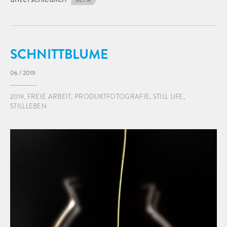
MEHR
SCHNITTBLUME
06 / 2019
2019
,
FREIE ARBEIT
,
PRODUKTFOTOGRAFIE
,
STILL LIFE
,
STILLLEBEN