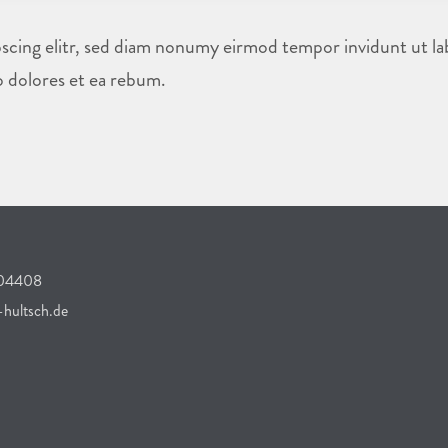
scing elitr, sed diam nonumy eirmod tempor invidunt ut la
o dolores et ea rebum.
304408
hultsch.de