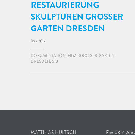
RESTAURIERUNG
SKULPTUREN GROSSER G
ARTEN DRESDEN
09 / 2017
DOKUMENTATION
,
FILM
,
GROSSER GARTEN D
RESDEN
,
SIB
MATTHIAS HULTSCH
Fon 0351 26