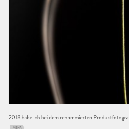
2018 habe ich bei dem renommierten Produktfotogr
MEHR